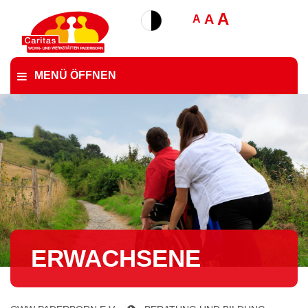
A
A
A
MENÜ ÖFFNEN
ERWACHSENE