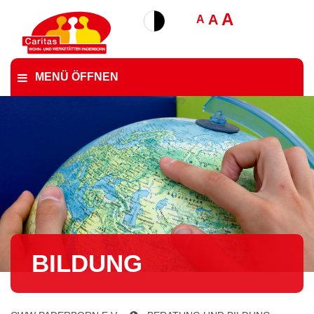
A
A
A
MENÜ ÖFFNEN
BILDUNG