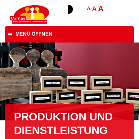
A
A
A
MENÜ ÖFFNEN
PRODUKTION UND
DIENST­LEIS­TUNG