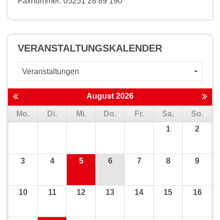
Faxnummer: 05251 28 89 190
VERANSTALTUNGS­KALENDER
August 2026
Mo.
Di.
Mi.
Do.
Fr.
Sa.
So.
1
2
3
4
5
6
7
8
9
10
11
12
13
14
15
16