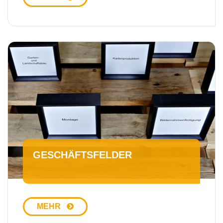
GE­SCHÄFTS­FEL­DER
MEHR