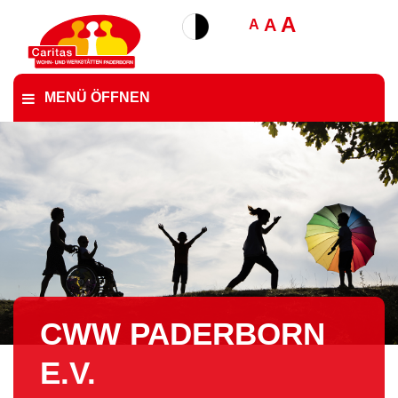
A
A
A
MENÜ ÖFFNEN
CWW PADERBORN
E.V.