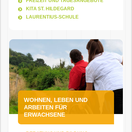
FREIZEIT UND TAGESANGEBOTE
KITA ST. HILDEGARD
LAURENTIUS-SCHULE
WOHNEN, LEBEN UND
ARBEITEN FÜR
ERWACHSENE