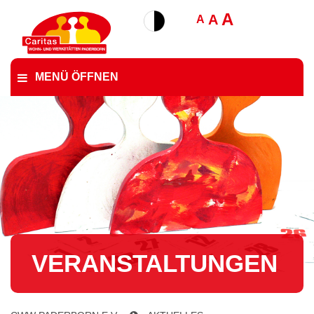
A
A
A
MENÜ ÖFFNEN
VER­AN­STAL­TUN­GEN