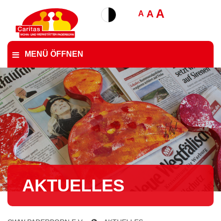
A
A
A
MENÜ ÖFFNEN
AKTUELLES